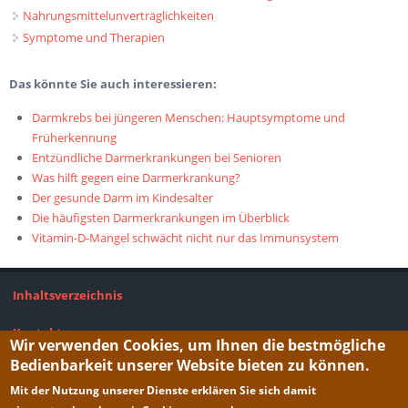
Nahrungsmittelunverträglichkeiten
Symptome und Therapien
Das könnte Sie auch interessieren:
Darmkrebs bei jüngeren Menschen: Hauptsymptome und
Früherkennung
Entzündliche Darmerkrankungen bei Senioren
Was hilft gegen eine Darmerkrankung?
Der gesunde Darm im Kindesalter
Die häufigsten Darmerkrankungen im Überblick
Vitamin-D-Mangel schwächt nicht nur das Immunsystem
Inhaltsverzeichnis
Kontakt
Wir verwenden Cookies, um Ihnen die bestmögliche
Bedienbarkeit unserer Website bieten zu können.
Impressum
Mit der Nutzung unserer Dienste erklären Sie sich damit